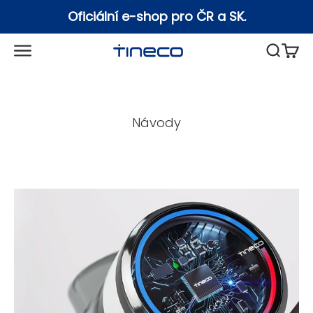
Přejít na obsah
Oficiální e-shop pro ČR a SK.
Otevřít navigační menu
Otevřít
Otevř
Tineco
Návody