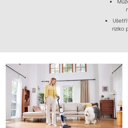
Může
Ušetří
riziko