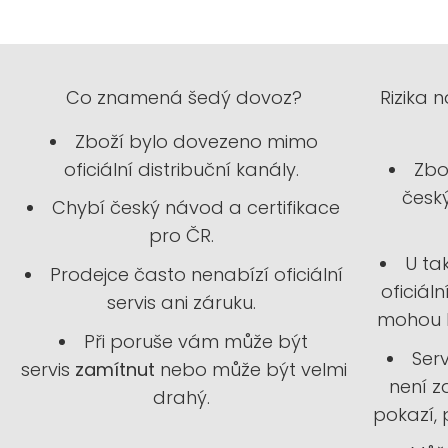
Co znamená šedý dovoz?
Rizika
Zboží bylo dovezeno mimo
oficiální distribuční kanály.
Zbo
český
Chybí český návod a certifikace
pro ČR.
U ta
Prodejce často nenabízí oficiální
oficiál
servis ani záruku.
mohou 
Při poruše vám může být
Ser
servis
zamítnut
nebo může být velmi
není z
drahý.
pokazí,