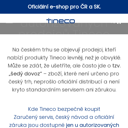
Přejít na obsah
Oficiální e-shop pro ČR a SK.
Otevřít navigační menu
Otevřít
Otevř
Tineco
Na českém trhu se objevují prodejci, kteří
nabízí produkty Tineco levněji, než je obvyklé.
Může se zdát, že ušetříte, ale často jde o
tzv.
„šedý dovoz“
– zboží, které není určeno pro
český trh, neprošlo oficiální distribucí a není
kryto standardním servisem ani zárukou.
Kde Tineco bezpečně koupit
Zaručený servis, český návod a oficiální
záruka jsou dostupné
jen u autorizovaných