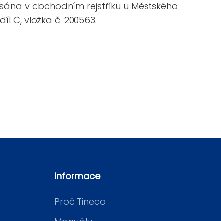
psána v obchodním rejstříku u Městského
íl C, vložka č. 200563.
Informace
Proč Tineco