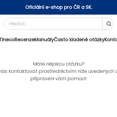
Oficiální e-shop pro ČR a SK.
Tineco
Recenze
Manuály
Často kladené otázky
Kont
Máte nějakou otázku?
nás kontaktovat prostřednictvím níže uvedených 
připraveni vám pomoci!