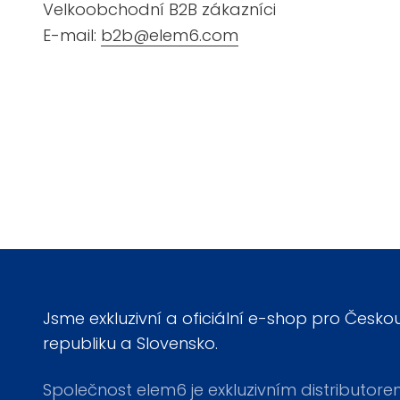
Velkoobchodní B2B zákazníci
E-mail:
b2b@elem6.com
Jsme exkluzivní a oficiální e-shop pro Česko
republiku a Slovensko.
Společnost elem6 je exkluzivním distributor