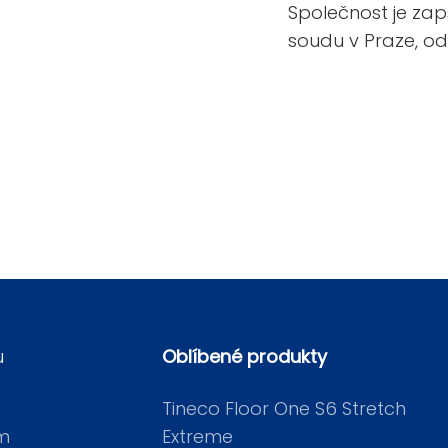
Společnost je za
soudu v Praze, odd
u
Oblíbené produkty
Tineco Floor One S6 Stretch
em
Extreme