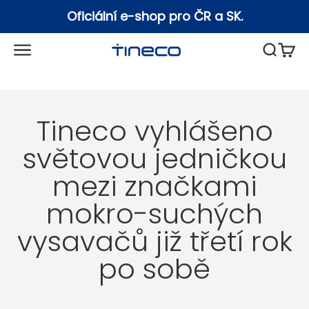
Přejít na obsah
Oficiální e-shop pro ČR a SK.
Otevřít navigační menu
Otevřít
Otevř
Tineco
Tineco vyhlášeno
světovou jedničkou
mezi značkami
mokro-suchých
vysavačů již třetí rok
po sobě