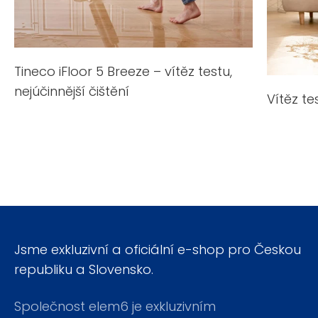
Tineco iFloor 5 Breeze – vítěz testu,
nejúčinnější čištění
Vítěz te
Jsme exkluzivní a oficiální e-shop pro Českou
republiku a Slovensko.
Společnost elem6 je exkluzivním